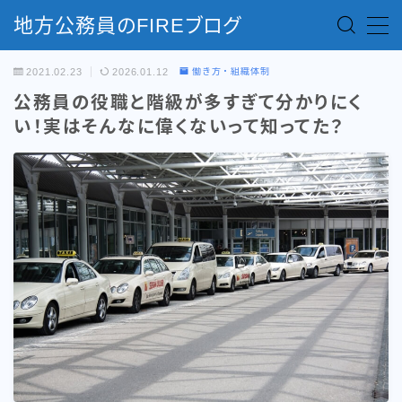
地方公務員のFIREブログ
MENU
2021.02.23
2026.01.12
働き方・組織体制
公務員の役職と階級が多すぎて分かりにく
お問い合わせ
い！実はそんなに偉くないって知ってた？