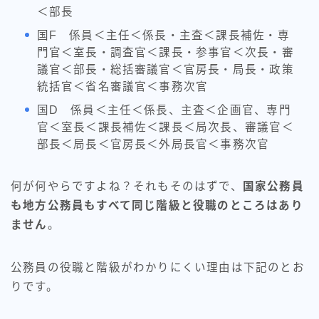
＜部長
国F 係員＜主任＜係長・主査＜課長補佐・専
門官＜室長・調査官＜課長・参事官＜次長・審
議官＜部長・総括審議官＜官房長・局長・政策
統括官＜省名審議官＜事務次官
国D 係員＜主任＜係長、主査＜企画官、専門
官＜室長＜課長補佐＜課長＜局次長、審議官＜
部長＜局長＜官房長＜外局長官＜事務次官
何が何やらですよね？それもそのはずで、
国家公務員
も地方公務員もすべて同じ階級と役職のところはあり
ません
。
公務員の役職と階級がわかりにくい理由は下記のとお
りです。