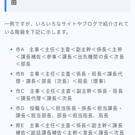
由
一例ですが、いろいろなサイトやブログで紹介されて
いる階級を下記に示します。
市A 主事＜主任＜主査＜副主幹＜係長＜主幹
＜課長補佐＜参事＜課長＜出先機関の長＜次長
＜部長
市B 主事＜主任＜主査＜係長・班長＜課長代
理・課長＜部長（次長）＜局長（理事）
市C 主事＜主任＜主査＜副主幹＜係長・班長
＜課長代理＜課長＜次長
市D 役職なし＜担当係長・係長＜担当課長・
課長＜担当部長、部長＜担当局長、局長
県E 主事＜主任＜主査＜係長＜副主幹＜課長
補佐＜総括課長補佐＜主幹＜室長＜課長＜次長